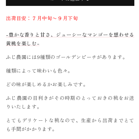
入
入
（化
（化
粧
粧
出荷目安：７月中旬〜９月下旬
箱
箱
入）
入）
-豊かな香りと甘さ、ジューシーなマンゴーを想わせる
の
の
黄桃を楽しむ-
数
数
量
量
ふじ農園には9種類のゴールデンピーチがあります。
を
を
減
増
種類によって味わいも色々。
ら
や
どの味が楽しめるかお楽しみです。
す
す
ふじ農園の目利きがその時期のとっておきの桃をお送
りいたします。
とてもデリケートな桃なので、生産から出荷までとて
も手間がかかります。