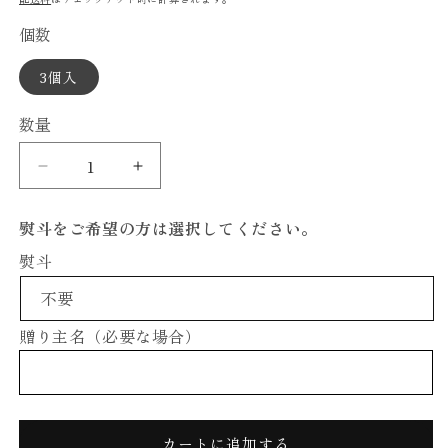
を
価
個数
開
格
く
3個入
数量
【ゴ
【ゴ
ー
ー
ル
ル
熨斗をご希望の方は選択してください。
デ
デ
熨斗
ン
ン
ピ
ピ
ー
ー
贈り主名（必要な場合）
チ】
チ】
270g~300g
270g~300g
×
×
3
3
個
個
カートに追加する