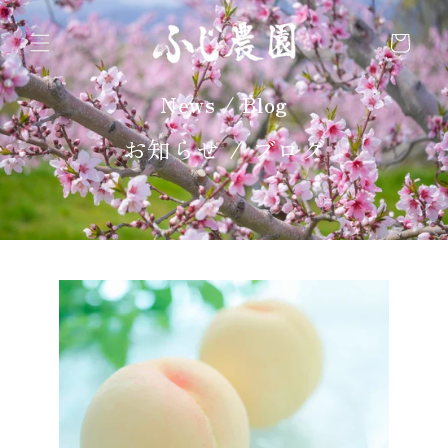
コンテ
カ
ンツに
進む
ー
ト
News / Blog
お知らせ / ブログ