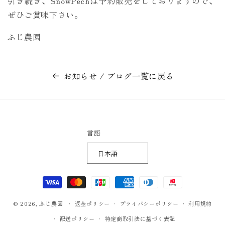
引き続き、SnowPechは予約販売をしておりますので、
ぜひご賞味下さい。
ふじ農園
お知らせ / ブログ一覧に戻る
言語
日本語
決
済
© 2026,
ふじ農園
方
返金ポリシー
プライバシーポリシー
利用規約
法
配送ポリシー
特定商取引法に基づく表記